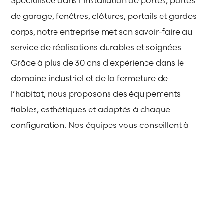
Spécialisée dans l’installation de portes, portes
de garage, fenêtres, clôtures, portails et gardes
corps, notre entreprise met son savoir-faire au
service de réalisations durables et soignées.
Grâce à plus de 30 ans d’expérience dans le
domaine industriel et de la fermeture de
l’habitat, nous proposons des équipements
fiables, esthétiques et adaptés à chaque
configuration. Nos équipes vous conseillent à
chaque étape du projet, du choix des
matériaux jusqu’à la pose.
Notre objectif
: proposer des solutions fiables,
durables et adaptées à chaque projet.