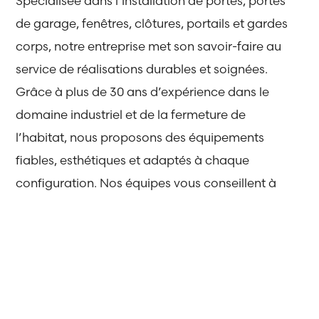
Spécialisée dans l’installation de portes, portes
de garage, fenêtres, clôtures, portails et gardes
corps, notre entreprise met son savoir-faire au
service de réalisations durables et soignées.
Grâce à plus de 30 ans d’expérience dans le
domaine industriel et de la fermeture de
l’habitat, nous proposons des équipements
fiables, esthétiques et adaptés à chaque
configuration. Nos équipes vous conseillent à
chaque étape du projet, du choix des
matériaux jusqu’à la pose.
Notre objectif
: proposer des solutions fiables,
durables et adaptées à chaque projet.