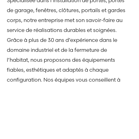
Spécialisée dans l’installation de portes, portes
de garage, fenêtres, clôtures, portails et gardes
corps, notre entreprise met son savoir-faire au
service de réalisations durables et soignées.
Grâce à plus de 30 ans d’expérience dans le
domaine industriel et de la fermeture de
l’habitat, nous proposons des équipements
fiables, esthétiques et adaptés à chaque
configuration. Nos équipes vous conseillent à
chaque étape du projet, du choix des
matériaux jusqu’à la pose.
Notre objectif
: proposer des solutions fiables,
durables et adaptées à chaque projet.