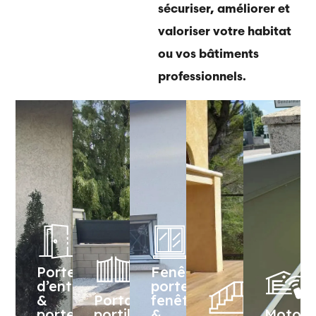
sécuriser, améliorer et
valoriser votre habitat
ou vos bâtiments
professionnels.
Portes
Fenêtres,
d’entrée
portes-
&
Portails,
fenêtres
portes
portillons
&
Motori