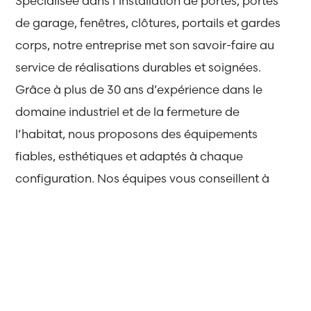
Spécialisée dans l’installation de portes, portes
de garage, fenêtres, clôtures, portails et gardes
corps, notre entreprise met son savoir-faire au
service de réalisations durables et soignées.
Grâce à plus de 30 ans d’expérience dans le
domaine industriel et de la fermeture de
l’habitat, nous proposons des équipements
fiables, esthétiques et adaptés à chaque
configuration. Nos équipes vous conseillent à
chaque étape du projet, du choix des
matériaux jusqu’à la pose.
Notre objectif
: proposer des solutions fiables,
durables et adaptées à chaque projet.