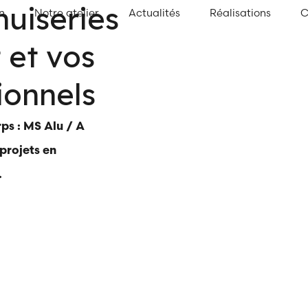
uiseries
n
Notre atelier
Actualités
Réalisations
C
 et vos
ionnels
rps : MS Alu / A
projets en
.