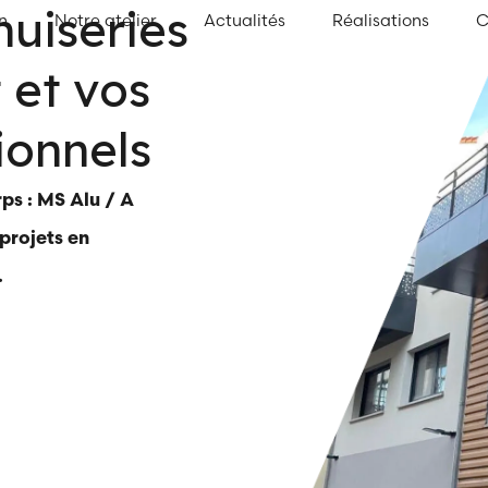
uiseries
n
Notre atelier
Actualités
Réalisations
C
 et vos
ionnels
rps : MS Alu / A
projets en
.