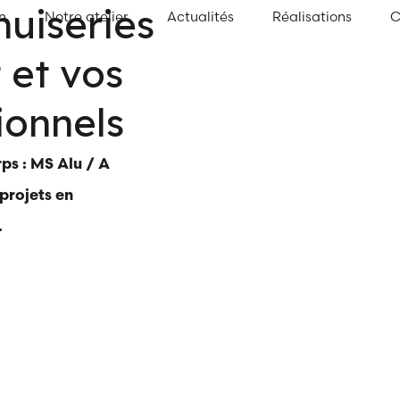
uiseries
n
Notre atelier
Actualités
Réalisations
C
 et vos
ionnels
rps : MS Alu / A
projets en
.