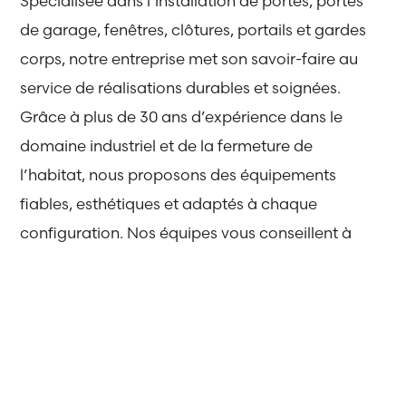
Spécialisée dans l’installation de portes, portes
de garage, fenêtres, clôtures, portails et gardes
corps, notre entreprise met son savoir-faire au
service de réalisations durables et soignées.
Grâce à plus de 30 ans d’expérience dans le
domaine industriel et de la fermeture de
l’habitat, nous proposons des équipements
fiables, esthétiques et adaptés à chaque
configuration. Nos équipes vous conseillent à
chaque étape du projet, du choix des
matériaux jusqu’à la pose.
Notre objectif
: proposer des solutions fiables,
durables et adaptées à chaque projet.