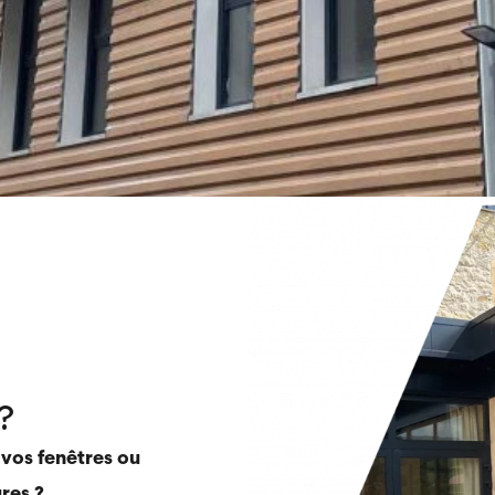
?
 vos fenêtres ou
res ?