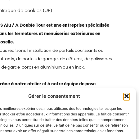
olitique de cookies (UE)
S Alu / A Double Tour est une entreprise spécialisée
ans les fermetures et menuiseries extérieures en
oselle.
us réalisons l’installation de portails coulissants ou
attants, de portes de garage, de clôtures, de palissades
t de garde-corps en aluminium ou en inox.
râce à notre atelier et à notre équipe de pose
ualifiée, nous proposons des solutions sur mesure
Gérer le consentement
daptées aux besoins des particuliers et des
les meilleures expériences, nous utilisons des technologies telles que les
rofessionnels.
 stocker et/ou accéder aux informations des appareils. Le fait de consentir
otre priorité est d’offrir des équipements durables,
ologies nous permettra de traiter des données telles que le comportement
n ou les ID uniques sur ce site. Le fait de ne pas consentir ou de retirer son
sthétiques et performants pour sécuriser et valoriser votre
 peut avoir un effet négatif sur certaines caractéristiques et fonctions.
abitat ou vos bâtiments.