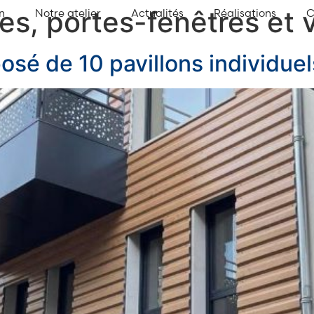
es, portes-fenêtres et v
n
Notre atelier
Actualités
Réalisations
C
sé de 10 pavillons individuel