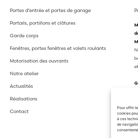
Portes d’entrée et portes de garage
P
Portails, portillons et clôtures
M
d
Garde corps
M
Fenêtres, portes fenêtres et volets roulants
No
b
Motorisation des ouvrants
e
Notre atelier
G
Actualités
q
Réalisations
a
Pour offrir 
p
Contact
cookies pour
N
à ces techn
de navigatio
e
consentement
h