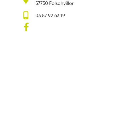
57730 Folschviller
03 87 92 63 19