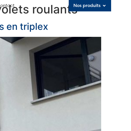
olets roulants
ontact
Nos produits
s en triplex